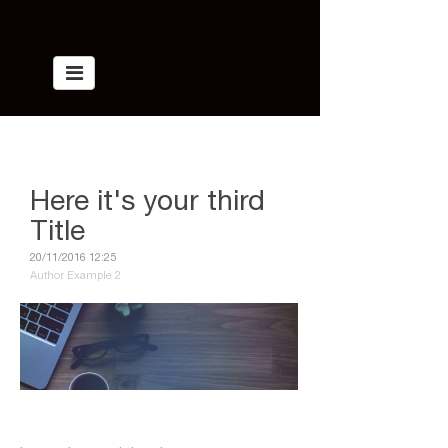
Blog >
Article
Here it's your third
Title
20/11/2016 12:25
Author Example 2